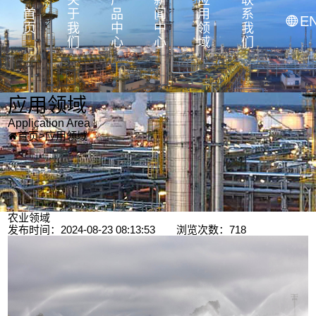
关
产
新
应
联
首
于
品
闻
用
系

E
页
我
中
中
领
我
们
心
心
域
们
应用领域
Application Area
首页
>
应用领域

农业领域
发布时间：2024-08-23 08:13:53 浏览次数：718