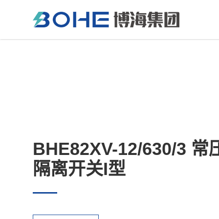
BHE82XV-12/630/
隔离开关I型